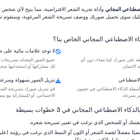
اصطناعي المجاني
وأداة تجربة الشعر الافتراضية، مما يتيح لأي شخص
ليك سوى تحميل صورتك ووصف تسريحة الشعر المرغوبة، وستقوم تقنيت
اء الاصطناعي المجاني الخاص بنا؟
لا توجد علامات مائية على 
لفة على صورك كما تشاء، دون أي
جميع الصور المعدلة بتسريحات شع
الائتمان.
لك مشاركتها أو استخدامها شخصي
 الاصطناعي
تنزيل الصور بسهولة وسرعة
واسطة الذكاء الاصطناعي في غضون
قم بتنزيل صورك بتسريحة الشعر
ر بسرعة.
الاجتماعي، أو للمشاركة مع م
لاصطناعي المجاني في 3 خطوات بسيطة
فسك أو للشخص الذي ترغب في تغيير تسريحة شعره.
صيًا مفصلاً لقصة الشعر أو اللون أو النمط الذي ترغب في رؤيته (ع
وج بني بطول الكتف مع غرة").