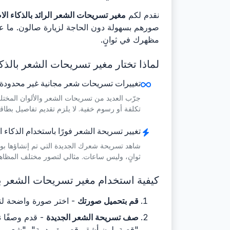
نقدم لكم
مغير تسريحات الشعر الرائد بالذكاء ال
صورهم بسهولة دون الحاجة لزيارة صالون. ما ع
مظهرك في ثوانٍ.
لماذا تختار مغير تسريحات الشعر بالذك
تغييرات تسريحات شعر مجانية غير محدودة
جرّب العديد من تسريحات الشعر والألوان المخت
تكلفة أو رسوم خفية. لا يلزم تقديم تفاصيل بطاقة 
تغيير تسريحة الشعر فورًا باستخدام الذكاء
شاهد تسريحة شعرك الجديدة التي تم إنشاؤها ب
ثوانٍ، وليس ساعات. مثالي لتصور مختلف المظاه
كيفية استخدام مغير تسريحات الشعر بالذكاء ا
قم بتحميل صورتك
- اختر صورة واضحة لن
صف تسريحة الشعر الجديدة
- قدم وصفًا ن
"قصة بلون أشقر قصيرة مدببة"، "شعر مم