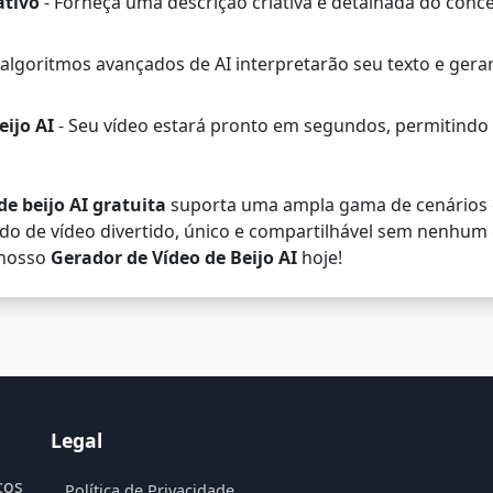
ativo
- Forneça uma descrição criativa e detalhada do conce
algoritmos avançados de AI interpretarão seu texto e ger
eijo AI
- Seu vídeo estará pronto em segundos, permitindo 
e beijo AI gratuita
suporta uma ampla gama de cenários e 
do de vídeo divertido, único e compartilhável sem nenhum 
 nosso
Gerador de Vídeo de Beijo AI
hoje!
Legal
cos
Política de Privacidade