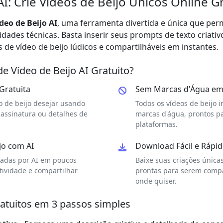
AI: Crie Vídeos de Beijo Únicos Online 
deo de Beijo AI
, uma ferramenta divertida e única que perm
dades técnicas. Basta inserir seus prompts de texto criativ
de vídeo de beijo lúdicos e compartilháveis em instantes.
e Vídeo de Beijo AI Gratuito?
 Gratuita
Sem Marcas d'Água em 
o de beijo desejar usando
Todos os vídeos de beijo i
 assinatura ou detalhes de
marcas d'água, prontos pa
plataformas.
jo com AI
Download Fácil e Rápid
radas por AI em poucos
Baixe suas criações únicas
tividade e compartilhar
prontas para serem compa
onde quiser.
ratuitos em 3 passos simples